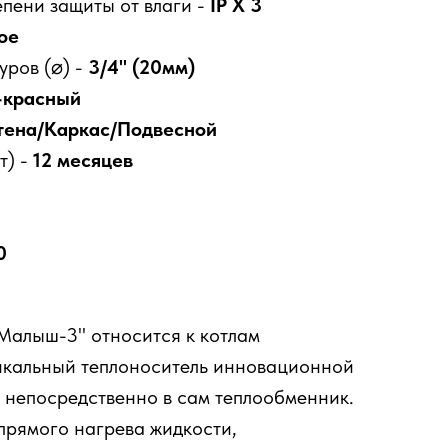
пени защиты от влаги -
IP X 3
ое
уров (⌀) -
3/4" (20мм)
-красный
тена/Каркас/Подвесной
т) -
12 месяцев
0
Малыш-3" относится к котлам
никальный теплоноситель инновационной
 непосредственно в сам теплообменник.
прямого нагрева жидкости,