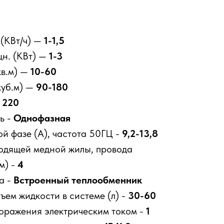
 (КВт/ч) —
1-1,5
н. (КВт) —
1-3
кв.м) —
10-60
куб.м) —
90-180
—
220
ь -
Однофазная
ой фазе (А), частота 50ГЦ -
9,2-13,8
одящей медной жилы, провода
м) -
4
а -
Встроенный теплообменник
ем жидкости в системе (л) -
30-60
поражения электрическим током -
1