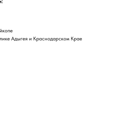
и:
айкопе
блике Адыгея и Краснодарском Крае