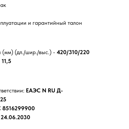
бак
сплуатации и гарантийный талон
(мм) (дл./шир./выс.) -
420/310/220
-
11,5
тветствии:
ЕАЭС N RU Д-
/25
 8516299900
:
24.06.2030